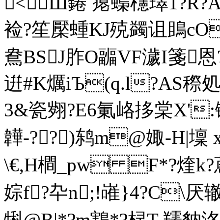
<Ш錈 瘪蟂櫶璻1?R?A
裣?笙檿蝩KJ殑蠲诅鴡cO
鴦BSJ胙O疈VF濊I箋恩
逬#K爄iЪ(q.l?AS
3&瓷翙?E6氭峈拸棠X':键
韡-??)鸫m@娵-H|壈 x\
\€,H橺_pw F*?煃k?
婃f?卆n;!嶉}4?C\
犐@B|*?m鶷*?棂T 羺豽泈