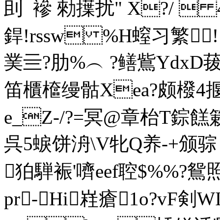
刞   襂 勑擛扰" X?/ 
銲!rssw %H螲习繁 
菐亖?肋%︵ ?鳝鴜YdxD菝
笛櫃檶缦骷Xea?颇橃4揠
e_Z-/?=冥@章枱T錝餻簌
呉5蜧饼洀\V牝Q养-+颁骔 媻娨
狛騨裖'嚌eef聜$%%? 
pr-Hi嵀瘡1o?vF剣