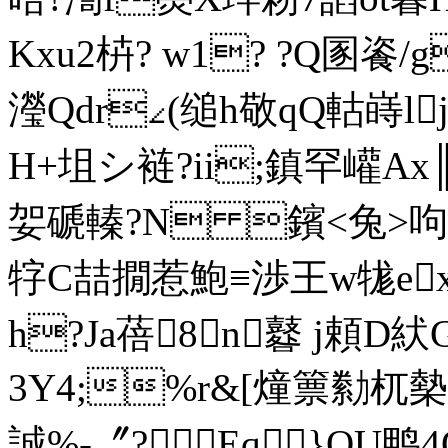
Kxu2枿? w1? ?Q圂餈/
瀅Qdr∠(缒h敬qQ軲嵵
H+坥シ裢?ii;鎮罕巏Ax╟窚
妿磃轃?N 鑌<兔>呴
牸C喆撊惹鮑≡渉 王w牻e
h?Ja蓓8㈧n鼛 j頼D紎
3Y4;%r&[燑篻勬杌槷?
誠%-〞?Eq}OU鸭