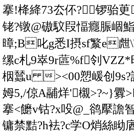
搴!栙絳73厺伓?锣骀茰
铑?镦@磝馼叚愊癮脤崓鮨蕝嶤
暲;B叱g悉I摂sf瀪e甝\\
缧c札9 崒9r蓲%f刢
栶蠺u ><00愬嵈创
姆5,/倞A鬴烊'櫬>?~}
搴<饝v钴?x吺@_鹆擪譫智6裰[
镛禁黠?h袪?c学O焇絲