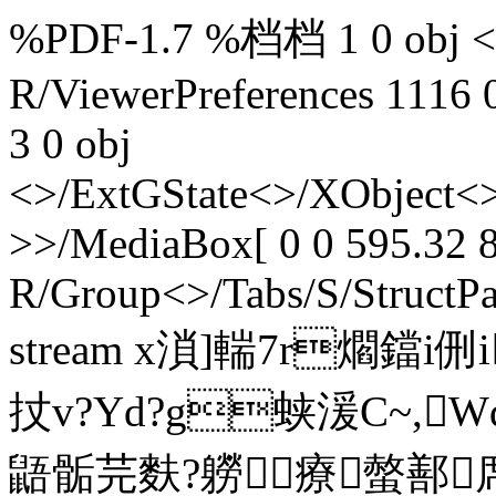
%PDF-1.7 %档档 1 0 obj <>
R/ViewerPreferences 1116 
3 0 obj
<>/ExtGState<>/XObject<>
>>/MediaBox[ 0 0 595.32 8
R/Group<>/Tabs/S/StructPa
stream x溑]輲7r爓鐺i侀
扙v?Yd?g蛱湲C~,W
鼯骺芫麩?軂療螫鄯席幔