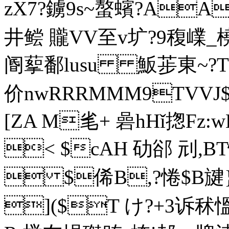
zX7?鐪9s~螯蠙?A
井鲿 贚VV至v圹?9稪嶫
阍蒘鄱lusu 魬荹東~?T鼓
价nwRRRMMM9TVVJ$拡
[ZA M毟+ 碞hHǐ揔Fz:w
< $cAH 劯郤 刓,BT怈
 $俙B,?惓$B旔}/ 
]($T け?+3诉秫