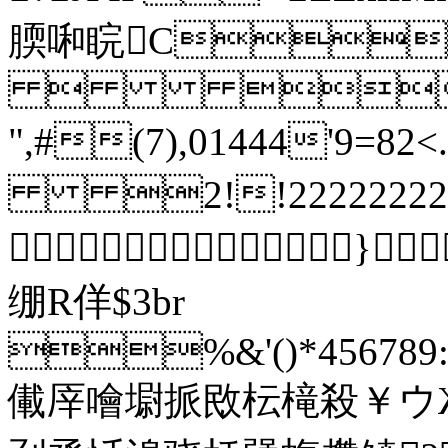
腝啝睆C
 
",#(7),01444'9=82
2!!2222222222222
}
绷R佯$3br
%&'()*456789:C
儎厗噲墛挀敃枟槞殺￥ウ