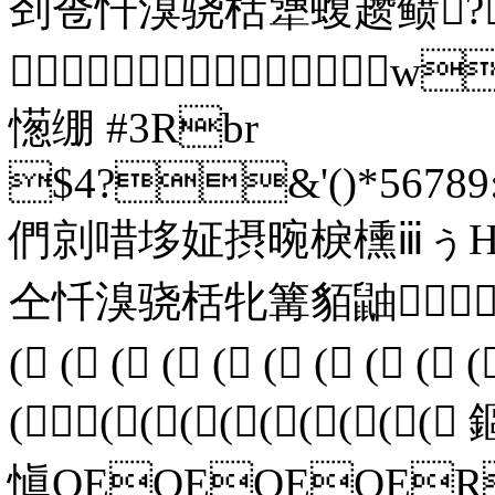
刭卺忏溴骁栝犟蝮趱鲼?

憽绷 #3Rbr
$4?&'()*56789:
們剠唶垑姃摂晼棙櫄ⅲぅΗ
仝忏溴骁栝牝篝貊鼬 ?
( ( ( ( ( ( ( ( ( (
(((((((((( 
愼QEQEQEQER