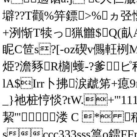
壀??T颧%笄鏢>%ヵ弪懓?
+洌惭T犊っ猟雦$Q(畒A :
眤C笸s?[-oz碶v儩軖栵
烥?澹豩R檹|蠖-?爹
ピ种
lA$Irr卜拂涙虣笫+瘜9r
_}祂桩悙惔?tW.+'''11
絜'''溇 C * 
sccc333sss篁о鐳FFn