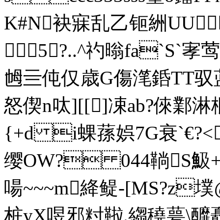
K#N袂寐乱乙钷絒UU
5?..^礿暡fa`S`
乸 亖伅仅歳G傷滗銽TT驭
怒偰n呔][[]凁ab?倈鄴淋
{+d i蜾蓀娯7G衰`€?<
缨OW? 044鞝S魥+
啺~~~m絳鳀-[ΜS?z
桩yX喅邪籿鞡.縐穘萼\釄矗