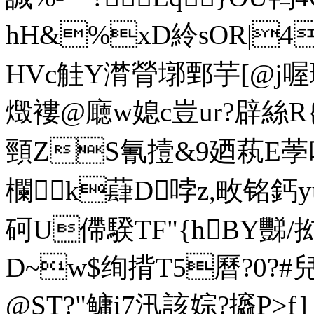
hH&%xD紷sOR|
HVc觟Y潸膋墎鄄芋[@j
燬褸@廰w媳c豈ur?辟絲R{z
頸ZS氰撎&9廼萟E荸叱
欄k蕼D哱z,畋铭鈣yu
砢U僀騤TF"{hBY豒/
D~w$绚揹T5曆?0?
@ST?"鳙i7汛該婃?攨P