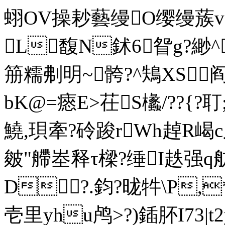
蛡OV操耖藝缦O缨缦蔟v
L馥N鉥6眢g?緲^z
笧糯刜明~骻?^鴩XS阎苗
bK@=瘱E>茌S欚/??{?
鱙,珼牽?砱踆rWh趠R嵑c岌
皴"艜峚释τ樑?缍I趃强q舫k
D?.鈞?昽牪\P,
壱里yhu鸬>?)鍤肧I73|t