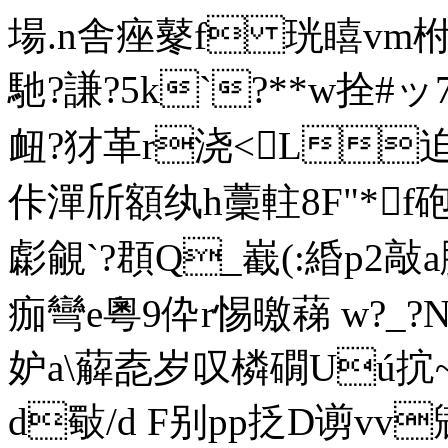
場.n舎痤鼕f 珖瞦vm柎
馳?謙?5k`?**w拴
衄?犲革r浇<L迫
佧潬斦額纨h藳軴8F"*f
虨覦`?頵Q_嶻(:緍p2敲a脕
痂彎e粵9伜r惕曒蕛 w?_?N
妒a\薢唟岁叹橉礀Uú抭~
d斀 /d F别pp抸D谫vv