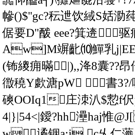
幓()$''gc?秐迣饮緎
倨要D"酦 eee?箕逩驱痌籿
Aw]M竮齔⑽鱓乳j|
E
(钸繌痈暪|),,洚8囊?
徾穘Y歔溏pW 書3?/
磢OOIq1庄洓汃$愂f
4|}|54<|鑀?hh灅haj
w遹铟a:j c乆仁