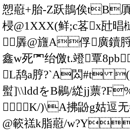
愬藯+胎-Z跃鵲俟tB厧=
梫@1XXX(鲜;c茖x瓧
羼@旜A俘廣鑟脟
鑫w死罓 绐儌t.竳覃8pb
L鸹a脝?`A閦#t 
螱]\\lddをB鶍/緃jj蔈
K/)\A拂鼢g姑逗无
@簐禚k脂藯/w?Y