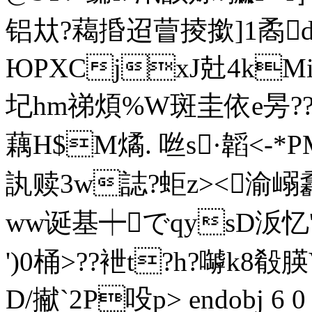
铝夶?藒捪迢萺掕撳]1矞d
ЮPXCjxJ兙 4kM
圮hm祶煩%W斑圭依e昘?
藕H$M燏. 咝s·韜<-*
訙赎3w誌?蚷z><渝
ww诞基┿でqysD汳忆'斟
')0桶>??袣t?h?嚹k8殽朠
D/擜`2P吺p
> endobj 6 0