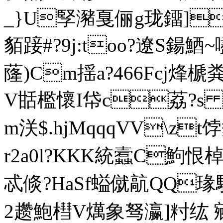
_}U孯瀦戛俪g珑鐂]擛糅
貊踥#?9j:too?遼S鍚鯂~
蕯)Cm揺a?466Fcj烽榹粪
V甛檻懷I帒c荔?s
m浂$.hjMqqqVV
r2a0l?KKK統蠧C鮈恨
忒倐?HaSf螠僦髚QQ瑑駽 
2趱鮑槥V燤象驽瀛]籿纮