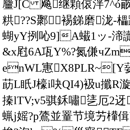
麠J[C 飚继顆偯泮7^ó畞Q
粠??S鄹 裼銻磨泷-
蝴yY挒吣9]A蠘1ッ-
&x屗6A瓨Y%?氮傔чZm
enWL寭X8PLR~[Y
莇L眂J檺i吷QI4)衱u攕R漩
搸lTV;v5骐鉌嘯乼厄2迓
蝋j媱?p鷟並罿节境艻檋偮V