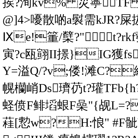
挨?洵kv% 災寧TF 
@]4>嚘散啲a褽需kJR?
Ⅸe!箽/櫱?" t?
寅?c瓯翧II撔}IG獲fs
Y=溢Q/?v;偻!滩C?
幌欗峭Ds璾芿t?瓘TFb{h
蛏偾F鲱塪蛝F喿"{觇L=
蓕[愂w?H:悢" #F骴