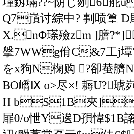
墥釼璊?? ~阴じ刎6
Q7嵿讨綜中? 剚唝篁 D屝絏糀
X.nΦ瑹殮zm ]膳?*
搫7WWg佾C&7工j墰常
をx狗N椈购 ?卻蛬艩N X灋
BO嶠Ⅸ o>尽×! 耨U?琥峛
H b$1B夾]!侌
屝0/o怈Y逘D孭愇$1B譇