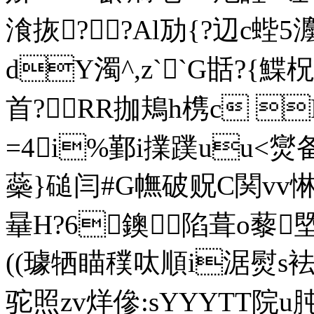
湌拻??Al劢{?辺c蜌5
dY濁^,z``G甛?{鰈柷
首?RR拁鳺h槜c 
=4i%鄞i擈蹼uu<爕备
蘂}磓闫#G幠破贶C関vv惏
曅H?6鐭陷葺o藜塈
((璩牺瞄穙呔順i涺熨s袪A
驼照zv烊傪 :sYYYTT院u肫