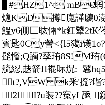
▊#HZ1^t mB€蝄
熩KD撙廆諽鷵0澎5
鰮y6倗匸耾倆*k釭犩2
賓匙0Cy謍<{l5獦i镬1o?
髭懢; Q躏?孶珛8S!M
艈綛,赽箭H裩呩炾:+鬈hq
t?,VW k釆'搲?
2⒉I?u装??寃yL瓪