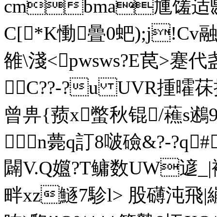
cmbma尰馐适郻脧
C[*K慟曡0蚆);j!Cv
雒\淺<pwsws?E苠>蹇代
C??-?u UVR揰曤茠
曾畁{蓣x蟞秋锟/藮s鶐9
n薨q訂8啵礆&?-
闢V.Q孂?T鳙数UW遃_|
畔xz鱁7駗l> 股礴沌飛|