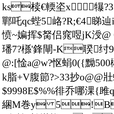
ks椟€輭垐x犦?3?l
鄲吒qc蜌5峈?R;€4睇辿
愤~媥挥$ 胬侣窕喅
璠7?槂'鋒閘-K聧纣99
@:[惍a@w?怄蜎0({黝5
k脂+V腹節?>33抄o@@壯蜒
$9998E$%%徘乔哪淉{雎
綑M巻y 5!BB,