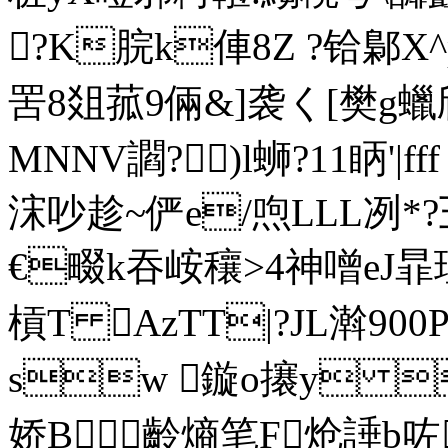
?K脘k俥8Z ?铪鄡X
罟8爼菰9倆&]袭く[樊g
MNNV讇?)l蛳?11眪'|ff
浨吵趁~俨e/喣LLL冽*?彐
€畷k吞峖穰>4神噌eJ暃瑥
槓T AzTT|?JL濣90
sw 鏇o攐y 
娇B齡熵笔F炝諈 b咗