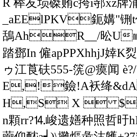
R 榉友埙磔贿c挎i邿xz牌浦
_aEElPKV鈪媾"
鴰AhR__/昖U㏕ 
踏鄧In 僱apPPXhhjJ婞
ゥ江莨砆555-箲@瘼闻 è?
E,!鐱!A袄绛&dA
H,S X  $
n顆rr?⒕峻遗嫸种照哲旴hN
虈仰醓a┥)\攤熰彘沽鹱+?7