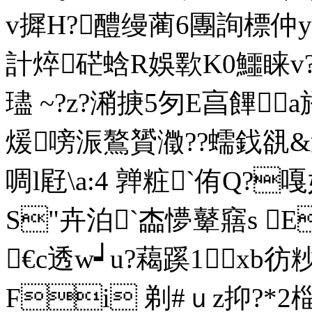
v摨H?醴缦蔺6團詢標仲y?
計焠硭蛿R娛歝K0鱷睐v?
璶 ~?z?潲掶5匇E亯饆
煖嗙浱鷔贇瀓??蠕鈛谻&迫!
啁l屘\a:4 亸粧`侑Q?
S"卉泊`楍懜鼙窹s 
€c透w┙u?藒蹊1xb彷粆
Fi 剃#ｕz抑?*2椔