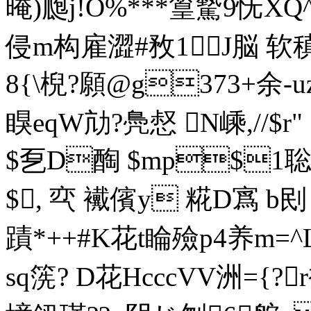
晻)瓟j!O%***篁驇9怃 X
侵m构雇澀#敄1J脳 
8{ \棿?願@g373+余-uz
瞁eqW劥?鳧惄 N嵊,//$r" 
$乭D醄 $mp$
$, 亪 襶儐y 糀D寪 b刡
蹟*++#K花t睔殮p4养
sq箲? D花HcccVV洲={?