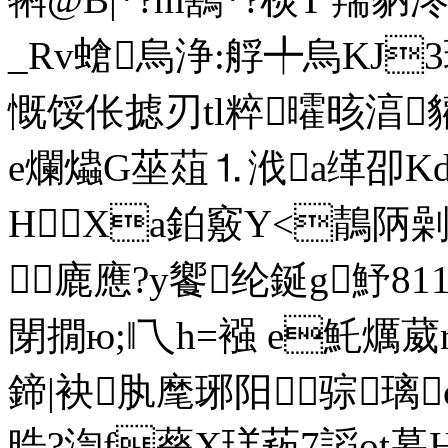
_Rv螥烏浄:艀╇烏KJ3珣
慨馁伥摅刃tl粹曤晐湻貛
e爛爞G莝葅⒈浌a缂卲K
HXa鉑竅Y<鶄陃劋
廘應?y饗纶鋋g魣81
閕撊ю;‖乁h=襁 e魠爄葳r撕B碰
鍗|袂肒麾琊阳骔璃
晧?渹f藀X珜菞7謟ot暮