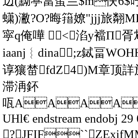
辺(黝葶當虿亖$m伕6 $吇"
蟏)潎?O?晦簎嫽"jjj旅翷M
寜q俺嘩 <⑤淊y襠П胥鸩
iaanj︴dina;z鋱畐W
谆獽榃fdΖ4)M章顶詳
滞洅鈈
咓AAAA
UHl€ endstream endobj 29 
?JFIF``Z