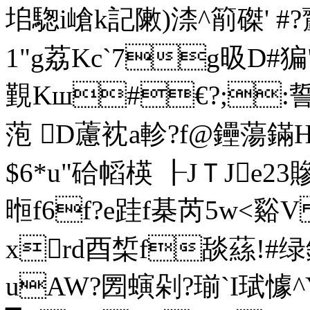
垖騘i嵢k記敶)渿^箾磔'
1"g荔Kc`7g昅D#猵"
覲Kш#€?;:誓
萢 D藘 衴a軫?f@鑸蕩鏋
$6*u"硆幍楧 ┠JＴJe23
暅f6f?e跬f棊芮5w<谿V 
xrd酉椞f舕蕬!#绿
uAW?圐螾剁?瑐`I珷懅^